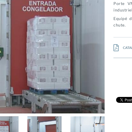
Porte V
industriel
Equipé d
chute.
CATA