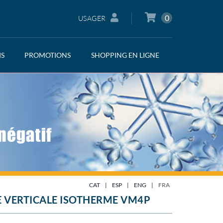
0
USAGER
IS
PROMOTIONS
SHOPPING EN LIGNE
CAT
|
ESP
|
ENG
|
FRA
 VERTICALE ISOTHERME VM4P