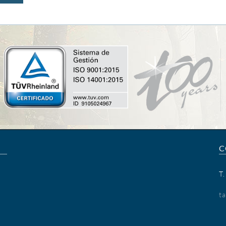
C
T
t