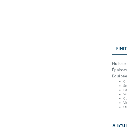
FINI
Huisser
Épaisseu
Équipée
Ch
Se
Po
Ve
Ca
Vi
Ou
AJOU