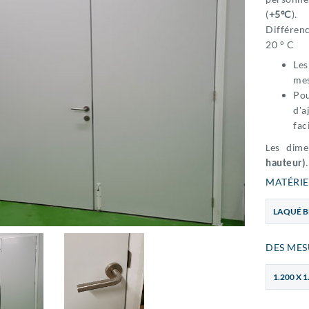
(
+5ºC
).
Différen
20 ° C
Les
mes
Pou
d'a
fac
Les dim
hauteur)
.
MATÉRIE
LAQUÉ 
DES MES
1.200 X 