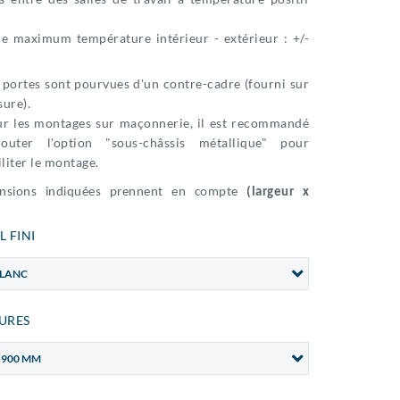
ce maximum température intérieur - extérieur : +/-
 portes sont pourvues d'un contre-cadre (fourni sur
ure).
r les montages sur maçonnerie, il est recommandé
jouter l'option "sous-châssis métallique" pour
iliter le montage.
ensions indiquées prennent en compte
(largeur x
L FINI
BLANC
URES
1.900 MM