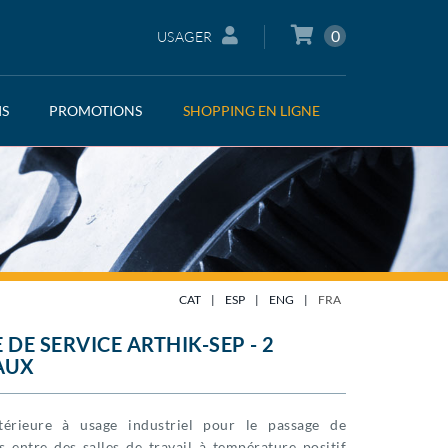
0
USAGER
IS
PROMOTIONS
SHOPPING EN LIGNE
CAT
|
ESP
|
ENG
|
FRA
 DE SERVICE ARTHIK-SEP - 2
AUX
térieure à usage industriel pour le passage de
 entre des salles de travail à température positif