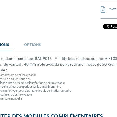
CATA
TIONS
OPTIONS
ie: aluminium blanc RAL 9016 // Tôle laquée blanc ou inox AISI 3
r du vantail :
40 mm
isolé avec du polyuréthane injecté de 50 Kg/m
 de :
arnières en acier inoxydable
rrure à claquer (sans clés)
ignée intérieur et extérieur finition acier inoxydable
rrou inférieur et supérieur sur le vantail semi-fixe
che enjoliveur pour dissimuler les vis de fixation du cadre
sserie en acier inoxydable
verture manuelle
TER DES MODULES COMPLÉMENTAIRES