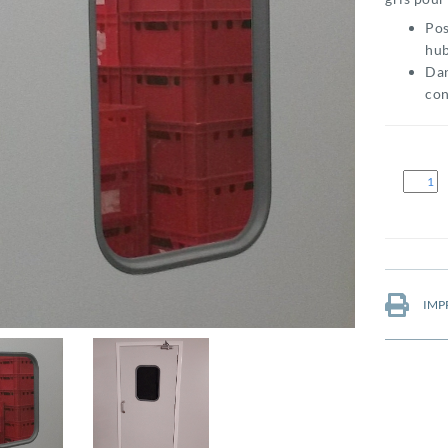
Pos
hub
Dan
con
IMP