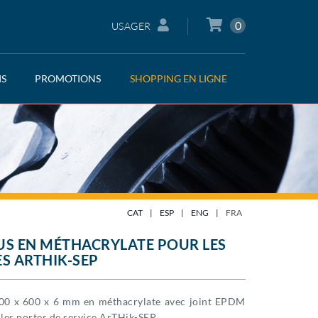
0
USAGER
IS
PROMOTIONS
SHOPPING EN LIGNE
CAT
|
ESP
|
ENG
|
FRA
S EN MÉTHACRYLATE POUR LES
S ARTHIK-SEP
00 x 600 x 6 mm en méthacrylate avec joint EPDM
 les portes de service ArTHik-SEP.