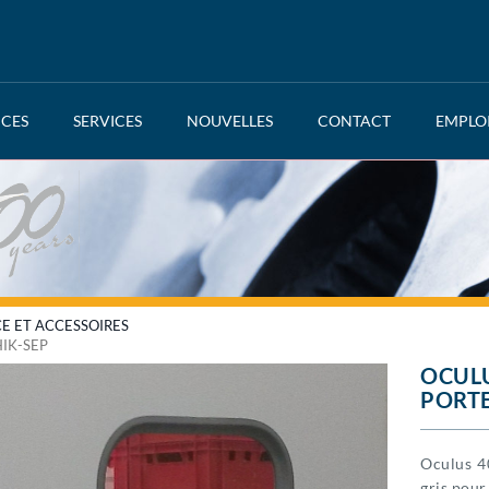
NCES
SERVICES
NOUVELLES
CONTACT
EMPLO
CE ET ACCESSOIRES
IK-SEP
OCULU
PORTE
Oculus 4
gris pour