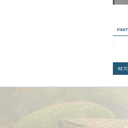
FINI
-
RET