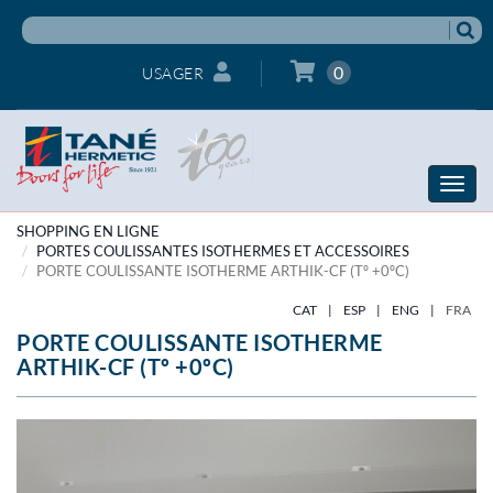
0
USAGER
Toggle
naviga
SHOPPING EN LIGNE
PORTES COULISSANTES ISOTHERMES ET ACCESSOIRES
PORTE COULISSANTE ISOTHERME ARTHIK-CF (Tº +0ºC)
CAT
|
ESP
|
ENG
|
FRA
PORTE COULISSANTE ISOTHERME
ARTHIK-CF (Tº +0ºC)