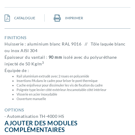
CATALOGUE
IMPRIMER
FINITIONS
Huisserie : aluminium blanc RAL 9016 // Tôle laquée blanc
ou inox AISI 304
Épaisseur du vantail :
90 mm
isolé avec du polyuréthane
3
injecté de 50 Kg/m
Équipée de :
Rail aluminium extrudé avec 2 roues en polyamide
Insertions PA dans le cadre pour briser le pont thermique
Cache enjoliveur pour dissimuler les vis de fixation du cadre
Poignée type levier côté extérieur /escamotable côté intérieur
Visserie en acier inoxydable
Ouverture manuelle
OPTIONS
· Automatisation TH-4000 HS
AJOUTER DES MODULES
COMPLÉMENTAIRES