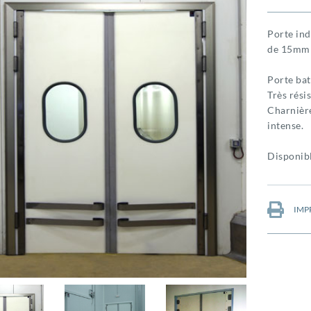
Porte ind
de 15mm 
Porte bat
Très rési
Charnièr
intense.
Disponibl
IMP