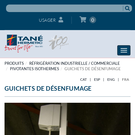
0
USAGER
Toggle
naviga
PRODUITS
RÉFRIGÉRATION INDUSTRIELLE / COMMERCIALE
PIVOTANTES ISOTHERMES
GUICHETS DE DÉSENFUMAGE
CAT
|
ESP
|
ENG
|
FRA
GUICHETS DE DÉSENFUMAGE