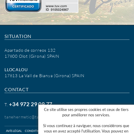
SITUATION
Apartado de correos 132
17800 Olot (Girona) SPAIN
LLOCALOU
17813 La Vall de Bianya (Girona) SPAIN
CONTACT
+34 972 29 09 77
T.
Ce site utilise ses propres cookies et ceux de tiers
pour améliorer nos services.
tanehermetic@tanehermetic.com
Si vous continuez à naviguer, nous considérons que
vous en avez accepté l'utilisation. Vous pouvez en
AVÍS LÉGAL
CONDITIONS D'UTILISATION WEB