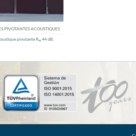
S PIVOTANTES ACOUSTIQUES
oustique pivotante R
44 dB.
w
C