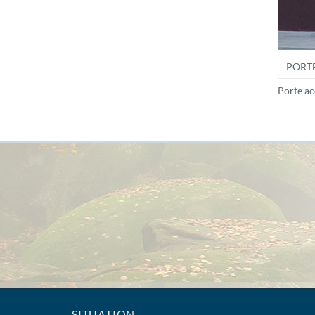
PORTE
Porte ac
SITUATION