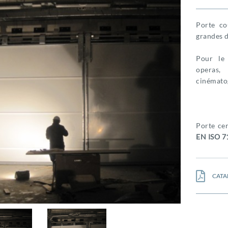
Porte c
grandes 
Pour le 
operas,
cinématog
Porte ce
EN ISO 7
CATA