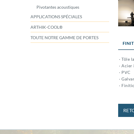
Pivotantes acoustiques
APPLICATIONS SPÉCIALES
ARTHIK-COOL®
TOUTE NOTRE GAMME DE PORTES
FINI
· Tôle l
· Acier 
· PVC
· Galva
· Finiti
RET