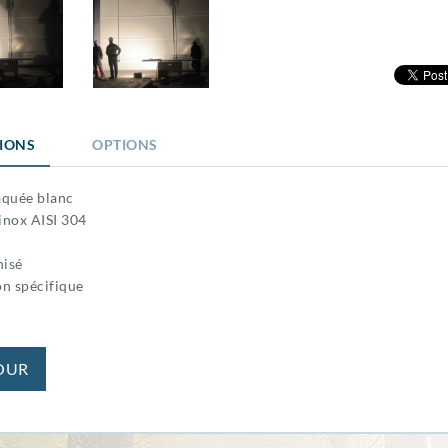
TIONS
OPTIONS
aquée blanc
inox AISI 304
nisé
on spécifique
OUR