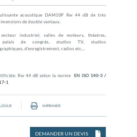
oulissante acoustique DAM10P Rw 44 dB de très
dimensions de double vantaux.
secteur industriel, salles de moteurs, théatres,
 palais de congrés, studios TV, studios
raphiques, d’enregistrement, radios etc...
rtificiée: Rw 44 dB selon la norme
EN ISO 140-3 /
17-1
LOGUE
IMPRIMER
DEMANDER UN DEVIS