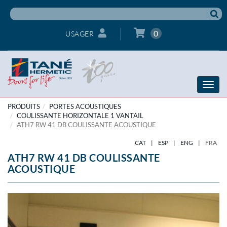
0
USAGER
Toggle
naviga
PRODUITS
PORTES ACOUSTIQUES
COULISSANTE HORIZONTALE 1 VANTAIL
ATH7 RW 41 DB COULISSANTE ACOUSTIQUE
CAT
|
ESP
|
ENG
|
FRA
ATH7 RW 41 DB COULISSANTE
ACOUSTIQUE