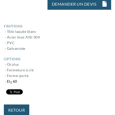
DEMANDER UN DEVIS
FINITIONS
· Tôle laquée blanc
· Acier Inox AISI 304
· PVC
· Galvanisée
OPTIONS
· Oculus
· Fermeture à clé
· Ferme-porte
·
EI
60
2
RETOUR