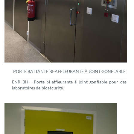
PORTE BATTANTE BI-AFFLEURANTE À JOINT GONFLABLE
ENR BH - Porte bi-affleurante à joint gonflable pour des
laboratoires de biosécurité.