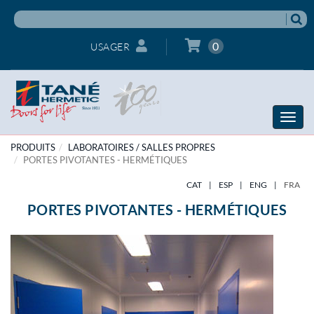
0
USAGER
Toggle
naviga
PRODUITS
LABORATOIRES / SALLES PROPRES
PORTES PIVOTANTES - HERMÉTIQUES
CAT
|
ESP
|
ENG
|
FRA
PORTES PIVOTANTES - HERMÉTIQUES