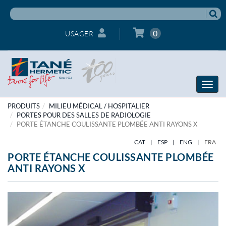
0
USAGER
Toggle
naviga
PRODUITS
MILIEU MÉDICAL / HOSPITALIER
PORTES POUR DES SALLES DE RADIOLOGIE
PORTE ÉTANCHE COULISSANTE PLOMBÉE ANTI RAYONS X
CAT
|
ESP
|
ENG
|
FRA
PORTE ÉTANCHE COULISSANTE PLOMBÉE
ANTI RAYONS X