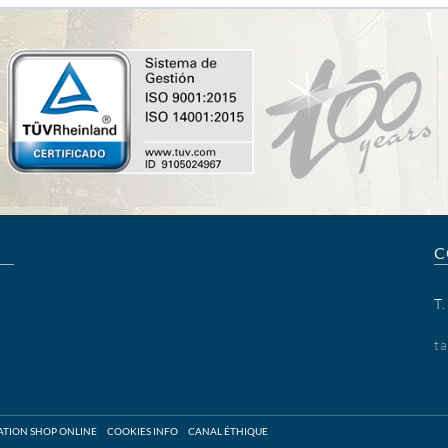
C
T
t
SATION SHOP ONLINE
COOKIES INFO
CANAL ÉTHIQUE