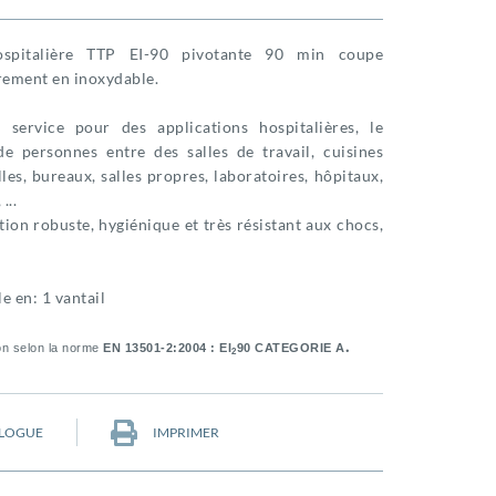
ospitalière TTP EI-90 pivotante 90 min coupe
rement en inoxydable.
 service pour des applications hospitalières, le
de personnes entre des salles de travail, cuisines
lles, bureaux, salles propres, laboratoires, hôpitaux,
...
ion robuste, hygiénique et très résistant aux chocs,
e en: 1 vantail
.
ion selon la norme
EN 13501-2:2004 :
EI
90 CATEGORIE A
2
LOGUE
IMPRIMER