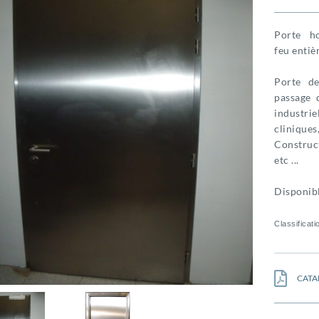
Porte h
feu entiè
Porte de
passage 
industrie
cliniques, 
Construct
etc ...
Disponibl
Classificat
CATA