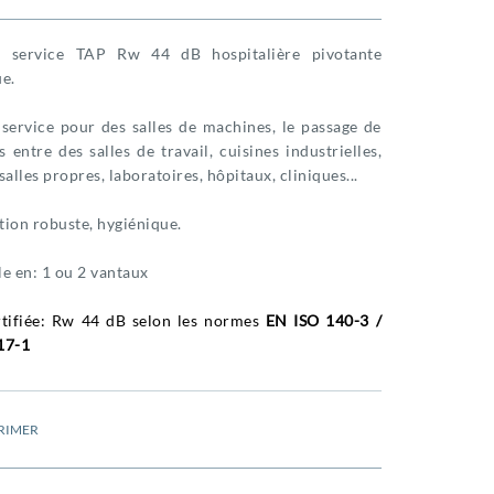
e service TAP Rw 44 dB hospitalière pivotante
e.
service pour des salles de machines, le passage de
 entre des salles de travail, cuisines industrielles,
salles propres, laboratoires, hôpitaux, cliniques...
ion robuste, hygiénique.
e en: 1 ou 2 vantaux
rtifiée: Rw 44 dB selon les normes
EN ISO 140-3 /
17-1
RIMER