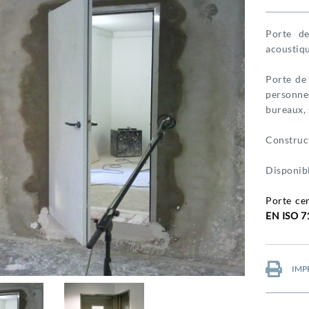
Porte d
acoustiqu
Porte de 
personnes
bureaux, 
Construct
Disponibl
Porte ce
EN ISO 7
IMP