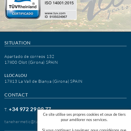
SITUATION
Apartado de correos 132
17800 Olot (Girona) SPAIN
LLOCALOU
17813 La Vall de Bianya (Girona) SPAIN
CONTACT
+34 972 29 09 77
T.
Ce site utilise ses propres cookies et ceux de tiers
pour améliorer nos services.
tanehermetic@tanehermetic.com
Si vous continuez à naviguer, nous considérons que