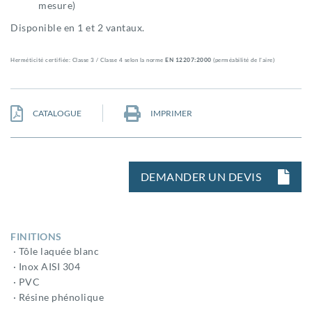
mesure)
Disponible en 1 et 2 vantaux.
Herméticité certifiée: Classe 3 / Classe 4 selon la norme
EN 12207:2000
(perméabilité de l'aire)
CATALOGUE
IMPRIMER
DEMANDER UN DEVIS
FINITIONS
· Tôle laquée blanc
· Inox AISI 304
· PVC
· Résine phénolique