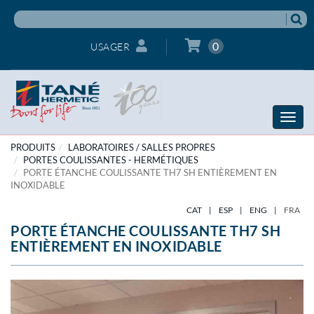
0
USAGER
Toggle
naviga
PRODUITS
LABORATOIRES / SALLES PROPRES
PORTES COULISSANTES - HERMÉTIQUES
PORTE ÉTANCHE COULISSANTE TH7 SH ENTIÈREMENT EN
INOXIDABLE
CAT
|
ESP
|
ENG
|
FRA
PORTE ÉTANCHE COULISSANTE TH7 SH
ENTIÈREMENT EN INOXIDABLE