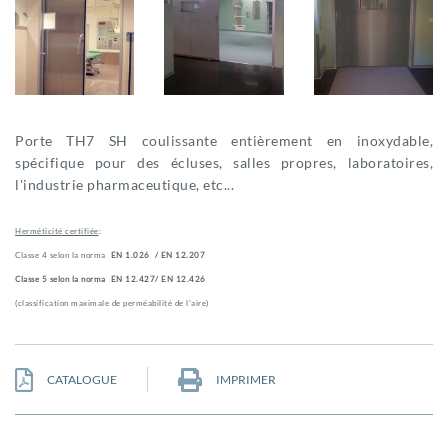
Porte TH7 SH coulissante entièrement en inoxydable,
spécifique pour des écluses, salles propres, laboratoires,
l'industrie pharmaceutique, etc...
Herméticité certifiée
:
Classe 4 selon la norma
EN 1.026 / EN 12.207
Classe 5 selon la norma
EN 12.427/ EN 12.426
(classification maximale de perméabilité de l'aire)
CATALOGUE
IMPRIMER