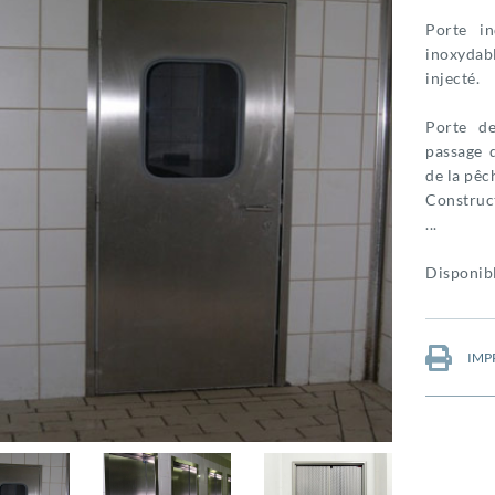
Porte in
inoxydab
injecté.
Porte de
passage d
de la pêc
Construct
...
Disponibl
IMP