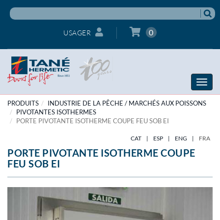
0
USAGER
Toggle
naviga
PRODUITS
INDUSTRIE DE LA PÊCHE / MARCHÉS AUX POISSONS
PIVOTANTES ISOTHERMES
PORTE PIVOTANTE ISOTHERME COUPE FEU SOB EI
CAT
|
ESP
|
ENG
|
FRA
PORTE PIVOTANTE ISOTHERME COUPE
FEU SOB EI