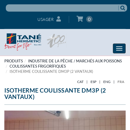
0
USAGER
Toggle
naviga
PRODUITS
INDUSTRIE DE LA PÊCHE / MARCHÉS AUX POISSONS
COULISSANTES FRIGORÍFIQUES
ISOTHERME COULISSANTE DM3P (2 VANTAUX)
CAT
|
ESP
|
ENG
|
FRA
ISOTHERME COULISSANTE DM3P (2
VANTAUX)