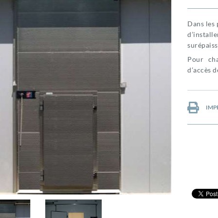
Dans les 
d’install
surépaiss
Pour cha
d’accès d
IMP