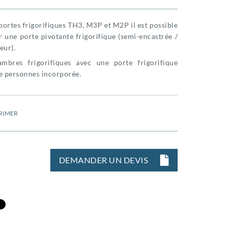
portes frigorifiques TH3, M3P et M2P il est possible
er une porte pivotante frigorifique (semi-encastrée /
eur).
mbres frigorifiques avec une porte frigorifique
e personnes incorporée.
RIMER
DEMANDER UN DEVIS