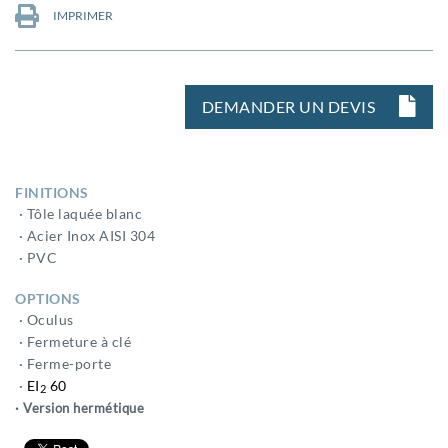
IMPRIMER
DEMANDER UN DEVIS
FINITIONS
· Tôle laquée blanc
· Acier Inox AISI 304
· PVC
OPTIONS
· Oculus
· Fermeture à clé
· Ferme-porte
·
EI
60
2
· Version hermétique