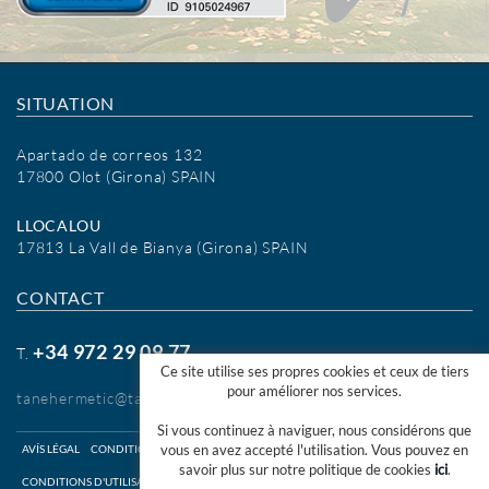
SITUATION
Apartado de correos 132
17800 Olot (Girona) SPAIN
LLOCALOU
17813 La Vall de Bianya (Girona) SPAIN
CONTACT
+34 972 29 09 77
T.
Ce site utilise ses propres cookies et ceux de tiers
pour améliorer nos services.
tanehermetic@tanehermetic.com
Si vous continuez à naviguer, nous considérons que
vous en avez accepté l'utilisation. Vous pouvez en
AVÍS LÉGAL
CONDITIONS D'UTILISATION WEB
savoir plus sur notre politique de cookies
ici
.
CONDITIONS D'UTILISATION SHOP ONLINE
COOKIES INFO
CANAL ÉTHIQUE