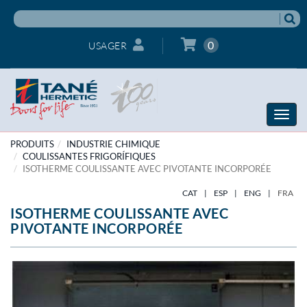
0
USAGER
Toggle
naviga
PRODUITS
INDUSTRIE CHIMIQUE
COULISSANTES FRIGORÍFIQUES
ISOTHERME COULISSANTE AVEC PIVOTANTE INCORPORÉE
CAT
|
ESP
|
ENG
|
FRA
ISOTHERME COULISSANTE AVEC
PIVOTANTE INCORPORÉE