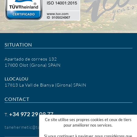
SITUATION
Apartado de correos 132
17800 Olot (Girona) SPAIN
LLOCALOU
17813 La Vall de Bianya (Girona) SPAIN
CONTACT
+34 972 29 09 77
T.
Ce site utilise ses propres cookies et ceux de tiers
pour améliorer nos services.
tanehermetic@tanehermetic.com
Si vous continuez à naviguer, nous considérons que