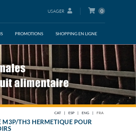
0
USAGER
IS
PROMOTIONS
SHOPPING EN LIGNE
CAT
|
ESP
|
ENG
|
FRA
E M3P/TH3 HERMETIQUE POUR
IRS