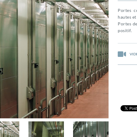
Portes c
hautes et
Portes de
positif.
VID