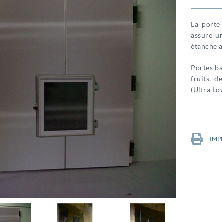
La porte
assure u
étanche a
Portes ba
fruits, 
(Ultra Lo
IMP