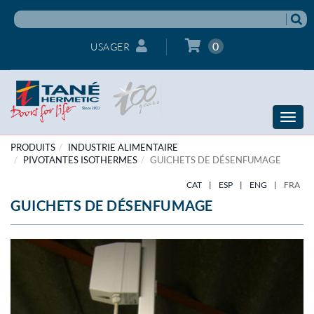
0
USAGER
Toggle
naviga
PRODUITS
INDUSTRIE ALIMENTAIRE
PIVOTANTES ISOTHERMES
GUICHETS DE DÉSENFUMAGE
CAT
|
ESP
|
ENG
|
FRA
GUICHETS DE DÉSENFUMAGE