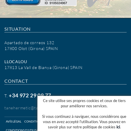
SITUATION
Apartado de correos 132
17800 Olot (Girona) SPAIN
LLOCALOU
17813 La Vall de Bianya (Girona) SPAIN
CONTACT
+34 972 29 09 77
T.
Ce site utilise ses propres cookies et ceux de tiers
pour améliorer nos services.
tanehermetic@tanehermetic.com
Si vous continuez à naviguer, nous considérons que
vous en avez accepté l'utilisation. Vous pouvez en
AVÍS LÉGAL
CONDITIONS D'UTILISATION WEB
savoir plus sur notre politique de cookies
ici
.
CONDITIONS D'UTILISATION SHOP ONLINE
COOKIES INFO
CANAL ÉTHIQUE