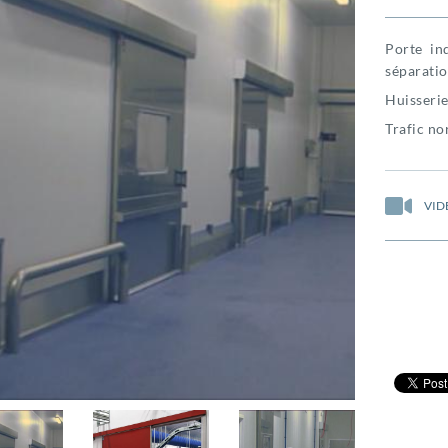
Porte in
séparatio
Huisseri
Trafic no
VID