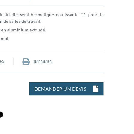
dustrielle semi-hermetique coulissante T1 pour la
n de salles de travail.
e en aluminium extrudé.
rmal.
EO
IMPRIMER
DEMANDER UN DEVIS