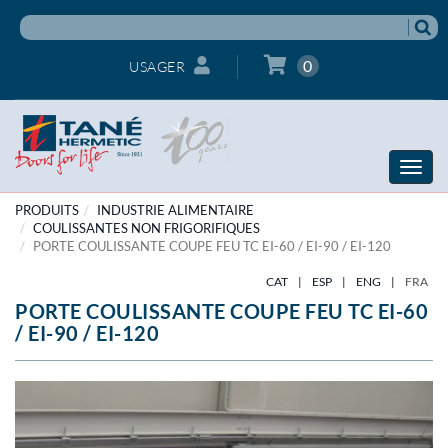
0
USAGER
Toggle
naviga
PRODUITS
INDUSTRIE ALIMENTAIRE
COULISSANTES NON FRIGORIFIQUES
PORTE COULISSANTE COUPE FEU TC EI-60 / EI-90 / EI-120
CAT
|
ESP
|
ENG
|
FRA
PORTE COULISSANTE COUPE FEU TC EI-60
/ EI-90 / EI-120