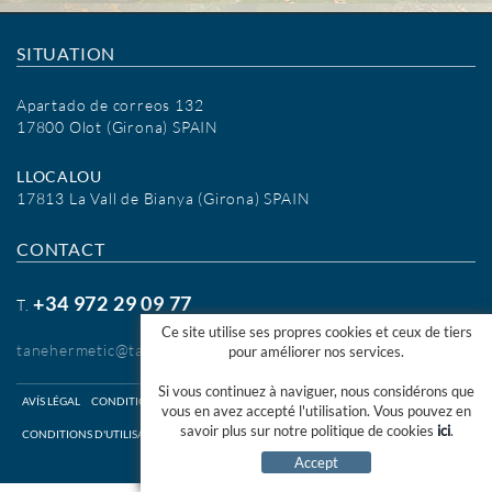
SITUATION
Apartado de correos 132
17800 Olot (Girona) SPAIN
LLOCALOU
17813 La Vall de Bianya (Girona) SPAIN
CONTACT
+34 972 29 09 77
T.
Ce site utilise ses propres cookies et ceux de tiers
tanehermetic@tanehermetic.com
pour améliorer nos services.
Si vous continuez à naviguer, nous considérons que
AVÍS LÉGAL
CONDITIONS D'UTILISATION WEB
vous en avez accepté l'utilisation. Vous pouvez en
savoir plus sur notre politique de cookies
ici
.
CONDITIONS D'UTILISATION SHOP ONLINE
COOKIES INFO
CANAL ÉTHIQUE
Accept
DISTRIBUÉ PAR:
MICROLÒGIC SLU