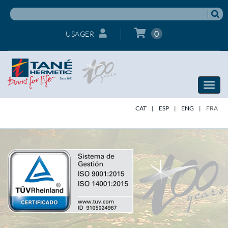
0
USAGER
Toggle
naviga
CAT
|
ESP
|
ENG
|
FRA