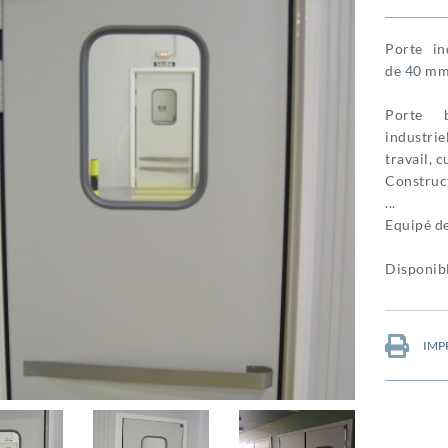
Porte in
de 40 mm 
Porte b
industri
travail, c
Construct
...
Equipé de
Disponibl
IMP