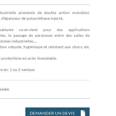
dustrielle pivotante de double action monobloc
d'épaisseur de polyuréthane injecté.
attante va-et-vient pour des applications
elles, le passage de personnes entre des salles de
uisines industrielles,...
ion robuste, hygiénique et résistant aux chocs, etc
 protections en acier inoxydable.
e en: 1 ou 2 vantaux
RIMER
DEMANDER UN DEVIS