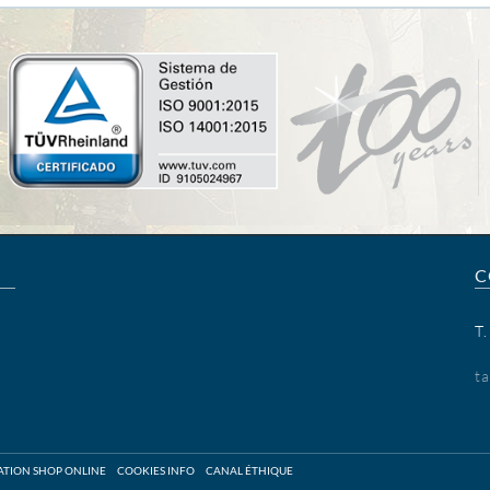
C
T
t
SATION SHOP ONLINE
COOKIES INFO
CANAL ÉTHIQUE