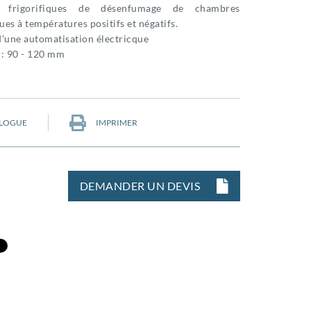
s frigorifiques de désenfumage de chambres
ques à températures positifs et négatifs.
'une automatisation électricque
r: 90 - 120 mm
LOGUE
IMPRIMER
DEMANDER UN DEVIS