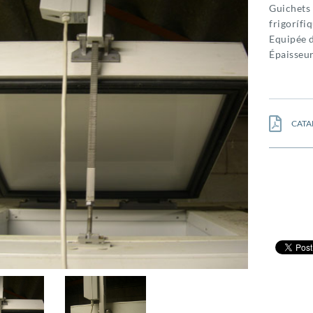
Guichet
frigorífi
Equipée d
Épaisseu
CATA