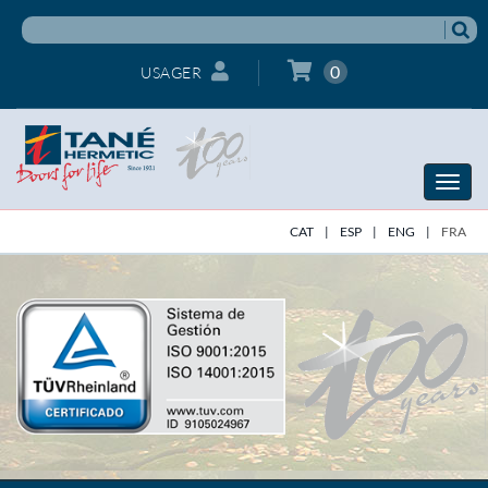
0
USAGER
Toggle
naviga
CAT
|
ESP
|
ENG
|
FRA