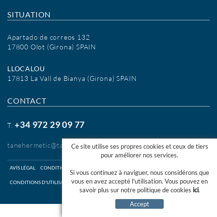
SITUATION
Apartado de correos 132
17800 Olot (Girona) SPAIN
LLOCALOU
17813 La Vall de Bianya (Girona) SPAIN
CONTACT
+34 972 29 09 77
T.
tanehermetic@tanehermetic.com
Ce site utilise ses propres cookies et ceux de tiers
pour améliorer nos services.
AVÍS LÉGAL
CONDITIONS D'UTILISATION WEB
Si vous continuez à naviguer, nous considérons que
vous en avez accepté l'utilisation. Vous pouvez en
CONDITIONS D'UTILISATION SHOP ONLINE
COOKIES INFO
CANAL ÉTHIQUE
savoir plus sur notre politique de cookies
ici
.
DISTRIBUÉ PAR:
MICROLÒGIC SLU
Accept