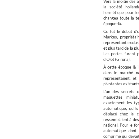
Vers la moitié des a
la société hollan
hermétique pour le
changea toute la te
époque-là.
Ce fut le début d’u
Markus, propriétai
représentant exclusi
et plus tard de la p
Les portes furent p
d’Olot (Girona).
À cette époque-là il
dans le marché na
représentaient, et
pivotantes existan
L’un des secrets q
maquettes miniat
exactement les ty
automatique, qu’il
déplacé chez le cl
ressemblaient à des 
national. Pour le f
automatique dont é
comprimé qui devait 