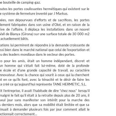
une bouteille de camping-gaz.
toutes les portes coulissantes hermétiques qui existent sur le
e système de fermeture inventé par J Markus.
es, non dépourvues d’efforts et de sacrifices, les portes
alement fabriquées dans son usine d’Olot, et en raison de la
tive de l’affaire, il déplaça les installations dans un nouvel
all de Bianya (Girona) sur une surface totale de 30 000 m2
actuellement bâtis.
lations lui permirent de répondre à la demande croissante de
si bien dans le marché national que celui de l’exportation et
eau des leaders mondiaux dans le secteur des portes.
co pour les amis, était un homme indépendant, discret et
t un homme qui s’était fait lui-même, doté de la profonde
ille école et d’une grande capacité de travail, au caractère
t innovateur. Avec la chance qui sourit à ceux qui la cherchent
t en ce qu’ils font, avec la ténacité et le désir de faire les
il a créé ce qu’aujourd’hui représente TANE HERMETIC, S.L.
it l’entreprise, il avait l’habitude de dire “chez nous” lorsqu’il
malgré le fait qu’il était à la retraite depuis plus de 20 ans, il
seul jour sans manifester son intérêt pour la marche des
s derniers mois, alors que sa mobilité était limitée et que sa
ntinuait à demander plusieurs fois par jour comment allait le
onctionnait correctement…