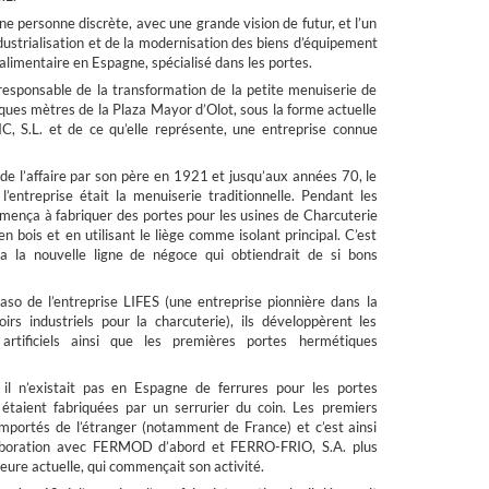
ne personne discrète, avec une grande vision de futur, et l’un
ndustrialisation et de la modernisation des biens d’équipement
oalimentaire en Espagne, spécialisé dans les portes.
le responsable de la transformation de la petite menuiserie de
lques mètres de la Plaza Mayor d’Olot, sous la forme actuelle
S.L. et de ce qu’elle représente, une entreprise connue
de l’affaire par son père en 1921 et jusqu’aux années 70, le
l’entreprise était la menuiserie traditionnelle. Pendant les
mença à fabriquer des portes pour les usines de Charcuterie
en bois et en utilisant le liège comme isolant principal. C’est
 la nouvelle ligne de négoce qui obtiendrait de si bons
so de l’entreprise LIFES (une entreprise pionnière dans la
oirs industriels pour la charcuterie), ils développèrent les
artificiels ainsi que les premières portes hermétiques
 il n’existait pas en Espagne de ferrures pour les portes
 étaient fabriquées par un serrurier du coin. Les premiers
importés de l’étranger (notamment de France) et c’est ainsi
aboration avec FERMOD d’abord et FERRO-FRIO, S.A. plus
heure actuelle, qui commençait son activité.