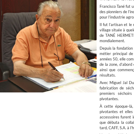
Francisco Tané fut u
des pionniers de l’i
pour l’industrie agr
Il fut l’artisan et 
village située à que
de TANÉ HERMETIC, 
mondialement.
Depuis la fondation 
métier principal de 
années 50, elle com
de la zone, d’abord 
ainsi que commença
résultats.
Avec Miguel Jal Dua
fabrication de séch
premiers séchoirs 
pivotantes.
À cette époque-là,
pivotantes et elles
accessoires furent 
que débuta la coll
tard, CAFF, S.A. à l’