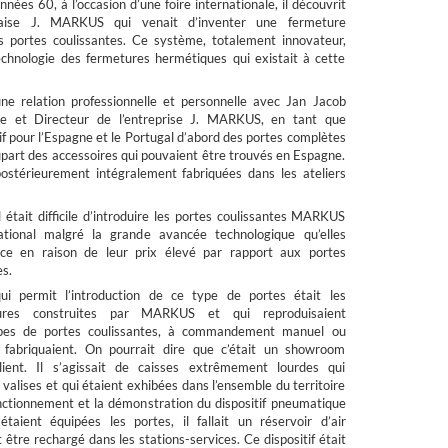
nnées 60, à l’occasion d’une foire internationale, il découvrit
daise J. MARKUS qui venait d’inventer une fermeture
s portes coulissantes. Ce système, totalement innovateur,
chnologie des fermetures hermétiques qui existait à cette
ne relation professionnelle et personnelle avec Jan Jacob
re et Directeur de l’entreprise J. MARKUS, en tant que
f pour l’Espagne et le Portugal d’abord des portes complètes
lupart des accessoires qui pouvaient être trouvés en Espagne.
ostérieurement intégralement fabriquées dans les ateliers
 était difficile d’introduire les portes coulissantes MARKUS
tional malgré la grande avancée technologique qu’elles
 ce en raison de leur prix élevé par rapport aux portes
tes.
ui permit l’introduction de ce type de portes était les
ures construites par MARKUS et qui reproduisaient
pes de portes coulissantes, à commandement manuel ou
s fabriquaient. On pourrait dire que c’était un showroom
ient. Il s’agissait de caisses extrêmement lourdes qui
valises et qui étaient exhibées dans l’ensemble du territoire
onctionnement et la démonstration du dispositif pneumatique
taient équipées les portes, il fallait un réservoir d’air
être rechargé dans les stations-services. Ce dispositif était