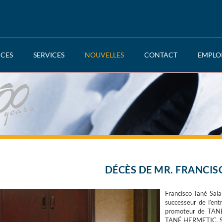
NCES
SERVICES
NOUVELLES
CONTACT
EMPLO
DÉCÈS DE MR. FRANCIS
Francisco Tané Sala 
successeur de l’ent
promoteur de TANÉ, 
TANÉ HERMETIC, S