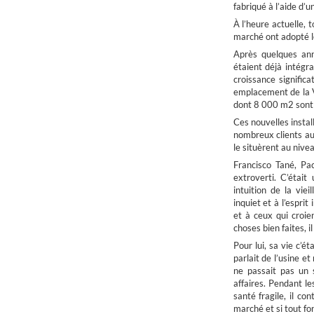
fabriqué à l’aide d’
À l’heure actuelle, 
marché ont adopté l
Après quelques anné
étaient déjà intégr
croissance significa
emplacement de la V
dont 8 000 m2 sont 
Ces nouvelles instal
nombreux clients aus
le situèrent au niv
Francisco Tané, Pa
extroverti. C’étai
intuition de la vie
inquiet et à l’espri
et à ceux qui croien
choses bien faites, 
Pour lui, sa vie c’éta
parlait de l’usine et 
ne passait pas un 
affaires. Pendant le
santé fragile, il co
marché et si tout f