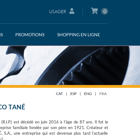
0
USAGER
IS
PROMOTIONS
SHOPPING EN LIGNE
CAT
|
ESP
|
ENG
|
FRA
CO TANÉ
(R.I.P.) est décédé en juin 2016 à l’âge de 87 ans. Il fut le
reprise familiale fondée par son père en 1921. Créateur et
S.A., une entreprise qui est devenue plus tard l’actuelle
.L.