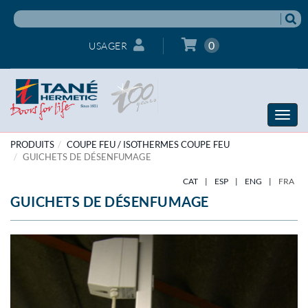
0
USAGER
Toggle
naviga
PRODUITS
COUPE FEU / ISOTHERMES COUPE FEU
GUICHETS DE DÉSENFUMAGE
CAT
|
ESP
|
ENG
|
FRA
GUICHETS DE DÉSENFUMAGE