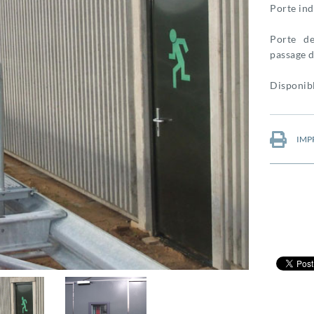
Porte ind
Porte de
passage d
Disponibl
IMP