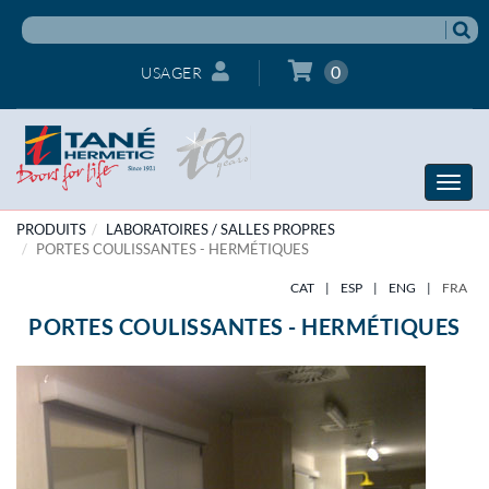
0
USAGER
Toggle
naviga
PRODUITS
LABORATOIRES / SALLES PROPRES
PORTES COULISSANTES - HERMÉTIQUES
CAT
|
ESP
|
ENG
|
FRA
PORTES COULISSANTES - HERMÉTIQUES