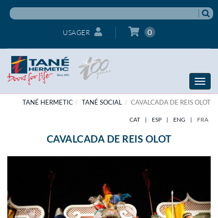
0
USAGER
Toggle
naviga
TANÉ HERMETIC
TANÉ SOCIAL
CAVALCADA DE REIS OLOT
CAT
|
ESP
|
ENG
|
FRA
CAVALCADA DE REIS OLOT