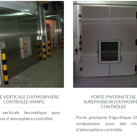
E VERTICALE D'ATMOSPHÈRE
PORTE PIVOTANTE DE
CONTROLÉE VM4PG
SURÉPAISSEUR D'ATMOSP
CONTRÔLÉE
 verticale hermétique pour
Porte pivotante frigorifique 
es d'atmosphère contrôlée
surépaisseur pour des ch
d'atmosphère contrôlée.