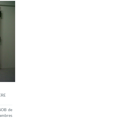
ÈRE
GSOB de
ambres