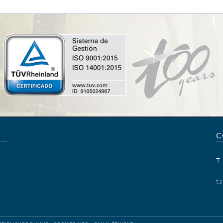
C
T
t